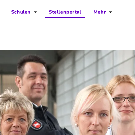
Schulen
Stellenportal
Mehr
für Schulen
FAQs
Vorteile für Schulen
Jobs
Kontakt
Über das Team
Presse
Blog
Projekt IBodS
Projekt DiAX