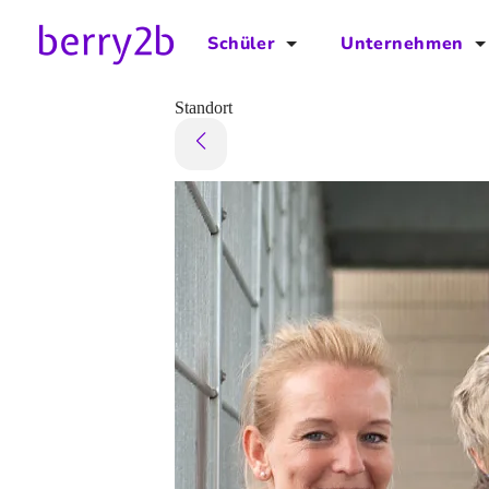
Schüler
Unternehmen
für Schüler
für Unternehmen
Standort
Schulplaner
Preise
Downloads by AzubiNow
Video-Anleitungen
Unterstütze uns!