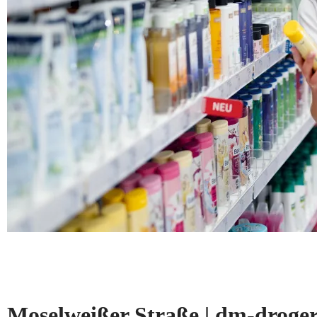
Moselweißer Straße | dm-drog