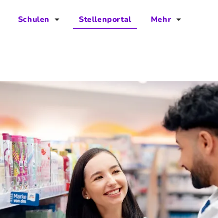
Schulen
Stellenportal
Mehr
für Schulen
FAQs
Vorteile für Schulen
Jobs
Kontakt
Über das Team
Presse
Blog
Projekt IBodS
Projekt DiAX