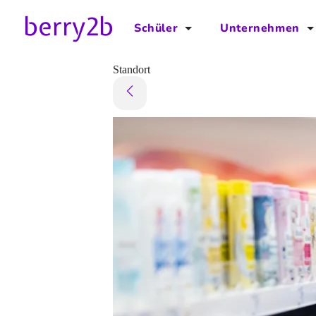
Schüler
Unternehmen
für Schüler
für Unternehmen
Standort
Schulplaner
Preise
Downloads by AzubiNow
Video-Anleitungen
Unterstütze uns!