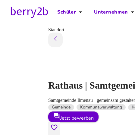
Schüler
Unternehmen
für Schüler
für Unternehmen
Standort
Schulplaner
Preise
Downloads by AzubiNow
Video-Anleitungen
Unterstütze uns!
Rathaus | Samtgeme
Samtgemeinde Ilmenau - gemeinsam gestalten
Gemeinde
Kommunalverwaltung
K
Jetzt bewerben