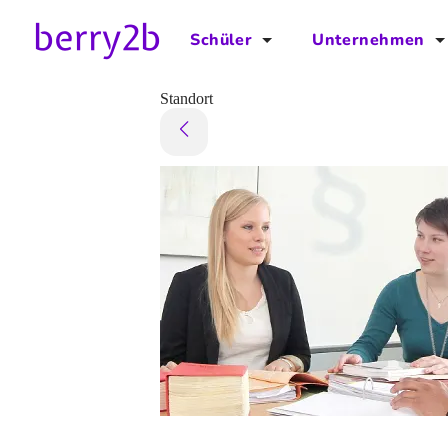
Schüler
Unternehmen
für Schüler
für Unternehmen
Standort
Schulplaner
Preise
Downloads by AzubiNow
Video-Anleitungen
Unterstütze uns!