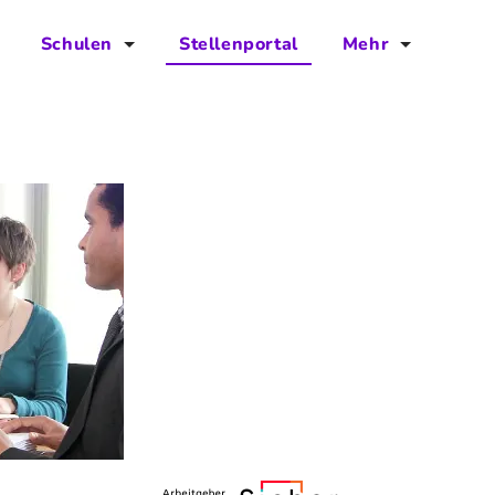
Schulen
Stellenportal
Mehr
für Schulen
FAQs
Vorteile für Schulen
Jobs
Kontakt
Über das Team
Presse
Blog
Projekt IBodS
Projekt DiAX