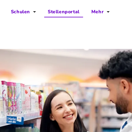
Schulen
Stellenportal
Mehr
für Schulen
FAQs
Vorteile für Schulen
Jobs
Kontakt
Über das Team
Presse
Blog
Projekt IBodS
Projekt DiAX