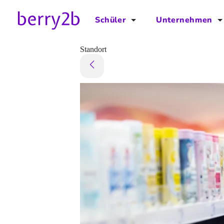
Schüler
Unternehmen
für Schüler
für Unternehmen
Standort
Schulplaner
Preise
Downloads by AzubiNow
Video-Anleitungen
Unterstütze uns!