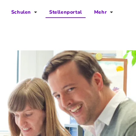
Schulen
Stellenportal
Mehr
für Schulen
FAQs
Vorteile für Schulen
Jobs
Kontakt
Über das Team
Presse
Blog
Projekt IBodS
Projekt DiAX