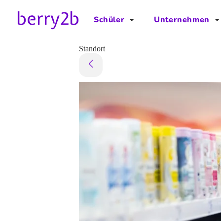
Schüler
Unternehmen
für Schüler
für Unternehmen
Standort
Schulplaner
Preise
Downloads by AzubiNow
Video-Anleitungen
Unterstütze uns!