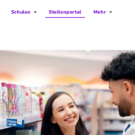
Schulen
Stellenportal
Mehr
für Schulen
FAQs
Vorteile für Schulen
Jobs
Kontakt
Über das Team
Presse
Blog
Projekt IBodS
Projekt DiAX