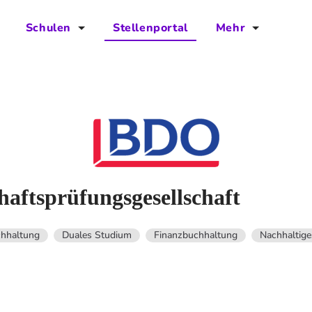
Schulen
Stellenportal
Mehr
für Schulen
FAQs
Vorteile für Schulen
Jobs
Kontakt
Über das Team
Presse
ftsprüfungsgesellschaft
Blog
hhaltung
Duales Studium
Finanzbuchhaltung
Nachhaltig
Projekt IBodS
Projekt DiAX