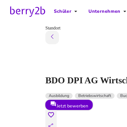
Schüler
Unternehmen
für Schüler
für Unternehmen
Standort
Schulplaner
Preise
Downloads by AzubiNow
Video-Anleitungen
Unterstütze uns!
BDO DPI AG Wirtscha
Ausbildung
Betriebswirtschaft
Buc
Jetzt bewerben