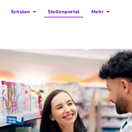
Schulen
Stellenportal
Mehr
für Schulen
FAQs
Vorteile für Schulen
Jobs
Kontakt
Über das Team
Presse
Blog
Projekt IBodS
Projekt DiAX