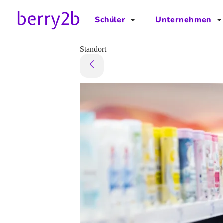
Schüler
Unternehmen
für Schüler
für Unternehmen
Standort
Schulplaner
Preise
Downloads by AzubiNow
Video-Anleitungen
Unterstütze uns!