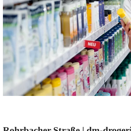
Rohrbacher Straße | dm-drog