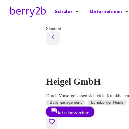
Schüler
Unternehmen
für Schüler
für Unternehmen
Standort
Schulplaner
Preise
Downloads by AzubiNow
Video-Anleitungen
Unterstütze uns!
Heigel GmbH
Durch Vorsorge lassen sich viele Krankheite
Büromanagement
Lüneburger Heide
Jetzt bewerben