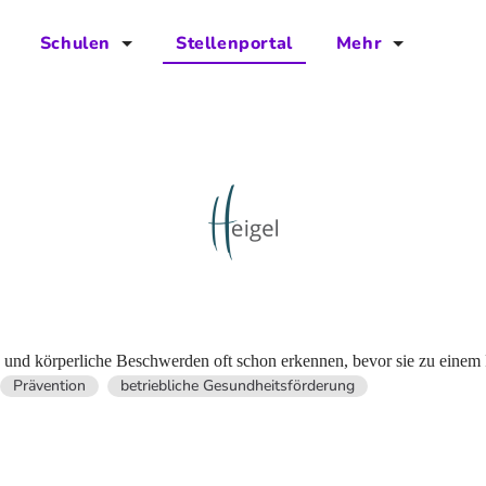
Schulen
Stellenportal
Mehr
für Schulen
FAQs
Vorteile für Schulen
Jobs
Kontakt
Über das Team
Presse
Blog
n und körperliche Beschwerden oft schon erkennen, bevor sie zu einem 
Prävention
betriebliche Gesundheitsförderung
Projekt IBodS
Projekt DiAX