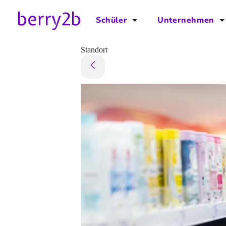
Schüler
Unternehmen
für Schüler
für Unternehmen
Standort
Schulplaner
Preise
Downloads by AzubiNow
Video-Anleitungen
Unterstütze uns!