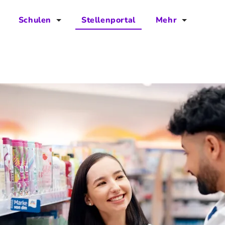
Schulen
Stellenportal
Mehr
für Schulen
FAQs
Vorteile für Schulen
Jobs
Kontakt
Über das Team
Presse
Blog
Projekt IBodS
Projekt DiAX