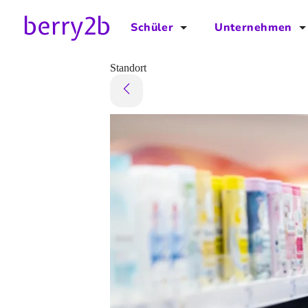
Schüler
Unternehmen
für Schüler
für Unternehmen
Standort
Schulplaner
Preise
Downloads by AzubiNow
Video-Anleitungen
Unterstütze uns!