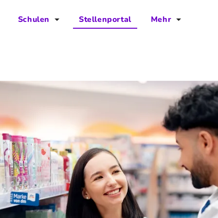
Schulen
Stellenportal
Mehr
für Schulen
FAQs
Vorteile für Schulen
Jobs
Kontakt
Über das Team
Presse
Blog
Projekt IBodS
Projekt DiAX