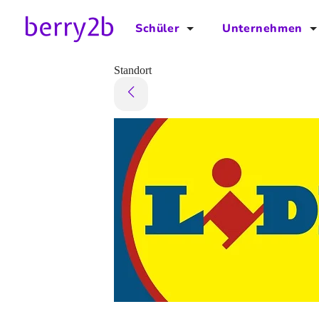
Schüler
Unternehmen
für Schüler
für Unternehmen
Standort
Schulplaner
Preise
Downloads by AzubiNow
Video-Anleitungen
Unterstütze uns!