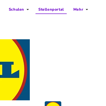
Schulen
Stellenportal
Mehr
für Schulen
FAQs
Vorteile für Schulen
Jobs
Kontakt
Über das Team
Presse
Blog
Projekt IBodS
Projekt DiAX