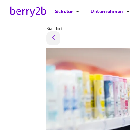
Schüler
Unternehmen
für Schüler
für Unternehmen
Standort
Schulplaner
Preise
Downloads by AzubiNow
Video-Anleitungen
Unterstütze uns!