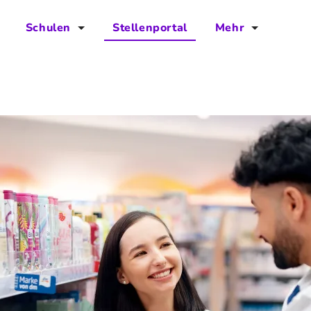
Schulen
Stellenportal
Mehr
für Schulen
FAQs
Vorteile für Schulen
Jobs
Kontakt
Über das Team
Presse
Blog
Projekt IBodS
Projekt DiAX