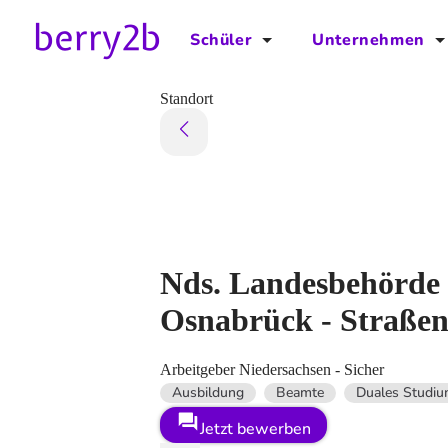
Schüler
Unternehmen
für Schüler
für Unternehmen
Standort
Schulplaner
Preise
Downloads by AzubiNow
Video-Anleitungen
Unterstütze uns!
Nds. Landesbehörde 
Osnabrück - Straßen
Arbeitgeber Niedersachsen - Sicher
Ausbildung
Beamte
Duales Studi
Jetzt bewerben