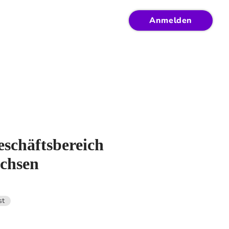
Anmelden
schäftsbereich
achsen
st