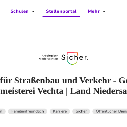
Schulen
Stellenportal
Mehr
für Schulen
FAQs
Vorteile für Schulen
Jobs
Kontakt
Über das Team
Presse
für Straßenbau und Verkehr - Ge
meisterei Vechta | Land Nieders
Blog
Projekt IBodS
um
Familienfreundlich
Karriere
Sicher
Öffentlicher Dien
Projekt DiAX