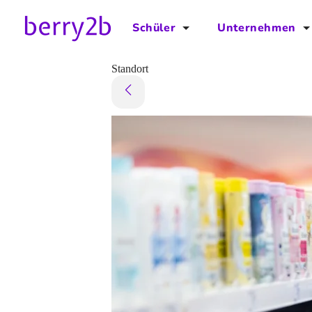
Schüler
Unternehmen
für Schüler
für Unternehmen
Standort
Schulplaner
Preise
Downloads by AzubiNow
Video-Anleitungen
Unterstütze uns!