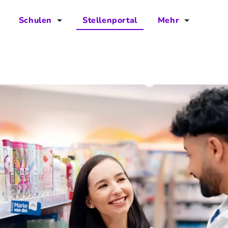
Schulen
Stellenportal
Mehr
für Schulen
FAQs
Vorteile für Schulen
Jobs
Kontakt
Über das Team
Presse
Blog
Projekt IBodS
Projekt DiAX