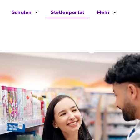
Schulen
Stellenportal
Mehr
für Schulen
FAQs
Vorteile für Schulen
Jobs
Kontakt
Über das Team
Presse
Blog
Projekt IBodS
Projekt DiAX