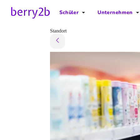
Schüler
Unternehmen
für Schüler
für Unternehmen
Standort
Schulplaner
Preise
Downloads by AzubiNow
Video-Anleitungen
Unterstütze uns!