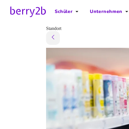
Schüler
Unternehmen
für Schüler
für Unternehmen
Standort
Schulplaner
Preise
Downloads by AzubiNow
Video-Anleitungen
Unterstütze uns!