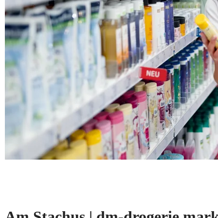
Am Stachus | dm-drogerie ma