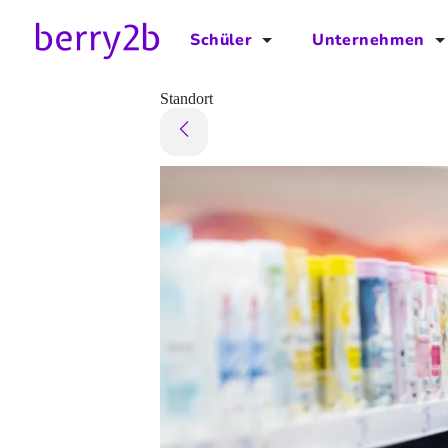
Schüler
Unternehmen
für Schüler
für Unternehmen
Standort
Schulplaner
Preise
Downloads by AzubiNow
Video-Anleitungen
Unterstütze uns!