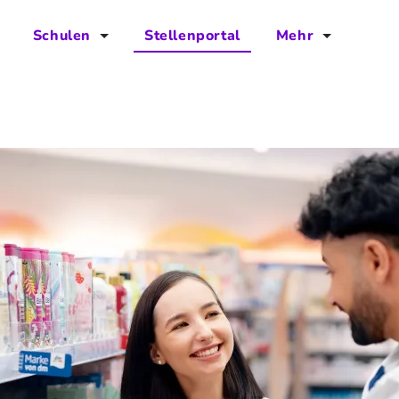
Schulen
Stellenportal
Mehr
für Schulen
FAQs
Vorteile für Schulen
Jobs
Kontakt
Über das Team
Presse
Blog
Projekt IBodS
Projekt DiAX