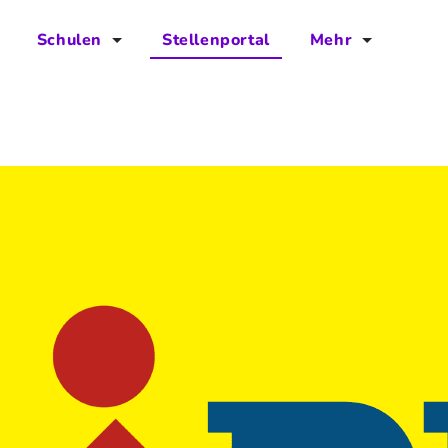
Schulen
Stellenportal
Mehr
für Schulen
FAQs
Vorteile für Schulen
Jobs
Kontakt
Über das Team
Presse
Blog
Projekt IBodS
Projekt DiAX