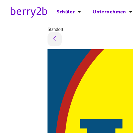
Schüler
Unternehmen
für Schüler
für Unternehmen
Standort
Schulplaner
Preise
Downloads by AzubiNow
Video-Anleitungen
Unterstütze uns!