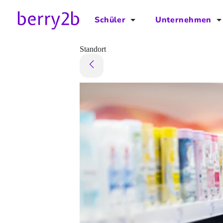
Schüler
Unternehmen
für Schüler
für Unternehmen
Standort
Schulplaner
Preise
Downloads by AzubiNow
Video-Anleitungen
Unterstütze uns!