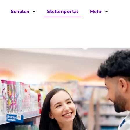
Schulen
Stellenportal
Mehr
für Schulen
FAQs
Vorteile für Schulen
Jobs
Kontakt
Über das Team
Presse
Blog
Projekt IBodS
Projekt DiAX