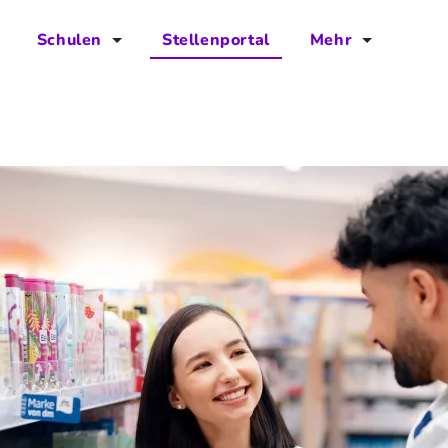
Schulen
Stellenportal
Mehr
für Schulen
FAQs
Vorteile für Schulen
Jobs
Kontakt
Über das Team
Presse
Blog
Projekt IBodS
Projekt DiAX