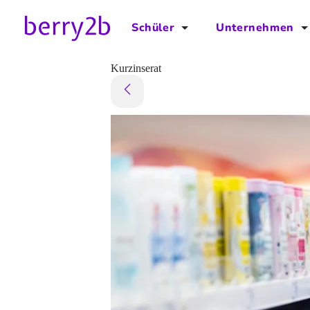
Schüler
Unternehmen
für Schüler
für Unternehmen
Kurzinserat
Schulplaner
Preise
Downloads by AzubiNow
Video-Anleitungen
Unterstütze uns!