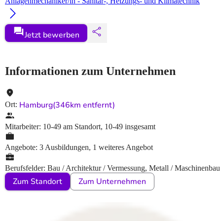
Anlagenmechaniker/in - Sanitär-, Heizungs- und Klimatechnik
Jetzt bewerben
Informationen zum Unternehmen
Hamburg
(346km entfernt)
Ort
:
Mitarbeiter
:
10-49
am Standort
,
10-49
insgesamt
Angebote
:
3 Ausbildungen, 1 weiteres Angebot
Berufsfelder
:
Bau / Architektur / Vermessung, Metall / Maschinenbau
Zum Standort
Zum Unternehmen