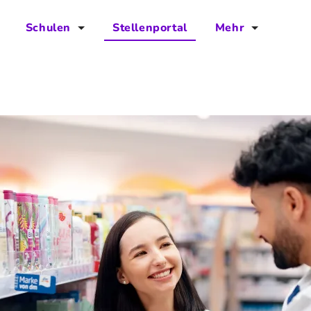
Schulen
Stellenportal
Mehr
für Schulen
FAQs
Vorteile für Schulen
Jobs
Kontakt
Über das Team
Presse
Blog
Projekt IBodS
Projekt DiAX