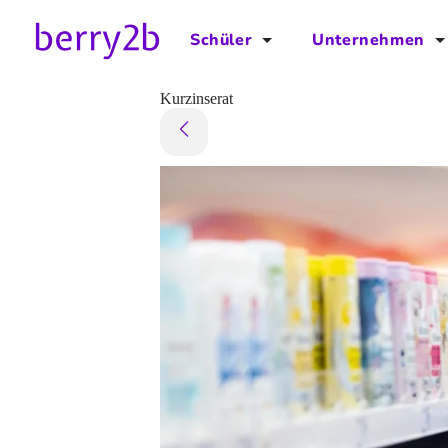
Schüler
Unternehmen
für Schüler
für Unternehmen
Kurzinserat
Schulplaner
Preise
Downloads by AzubiNow
Video-Anleitungen
Unterstütze uns!