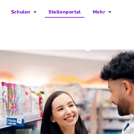
Schulen
Stellenportal
Mehr
für Schulen
FAQs
Vorteile für Schulen
Jobs
Kontakt
Über das Team
Presse
Blog
Projekt IBodS
Projekt DiAX