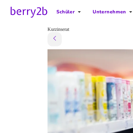
Schüler
Unternehmen
für Schüler
für Unternehmen
Kurzinserat
Schulplaner
Preise
Downloads by AzubiNow
Video-Anleitungen
Unterstütze uns!