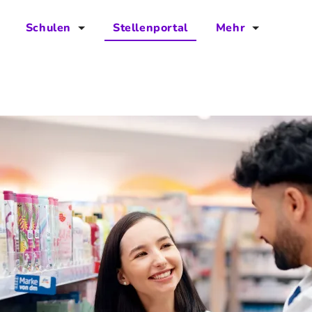
Schulen
Stellenportal
Mehr
für Schulen
FAQs
Vorteile für Schulen
Jobs
Kontakt
Über das Team
Presse
Blog
Projekt IBodS
Projekt DiAX