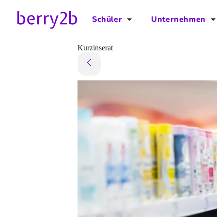
Schüler
Unternehmen
für Schüler
für Unternehmen
Kurzinserat
Schulplaner
Preise
Downloads by AzubiNow
Video-Anleitungen
Unterstütze uns!