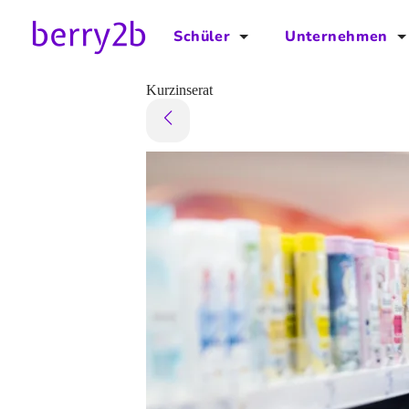
Schüler
Unternehmen
für Schüler
für Unternehmen
Kurzinserat
Schulplaner
Preise
Downloads by AzubiNow
Video-Anleitungen
Unterstütze uns!