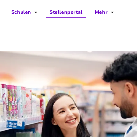
Schulen
Stellenportal
Mehr
für Schulen
FAQs
Vorteile für Schulen
Jobs
Kontakt
Über das Team
Presse
Blog
Projekt IBodS
Projekt DiAX