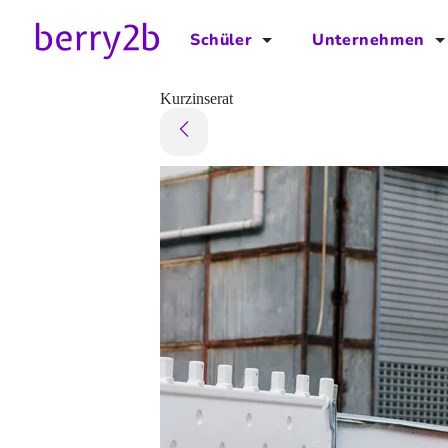
Schüler
Unternehmen
für Schüler
für Unternehmen
Kurzinserat
Schulplaner
Preise
Downloads by AzubiNow
Video-Anleitungen
Unterstütze uns!