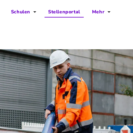
Schulen
Stellenportal
Mehr
für Schulen
FAQs
Vorteile für Schulen
Jobs
Kontakt
Über das Team
Presse
Blog
Projekt IBodS
Projekt DiAX