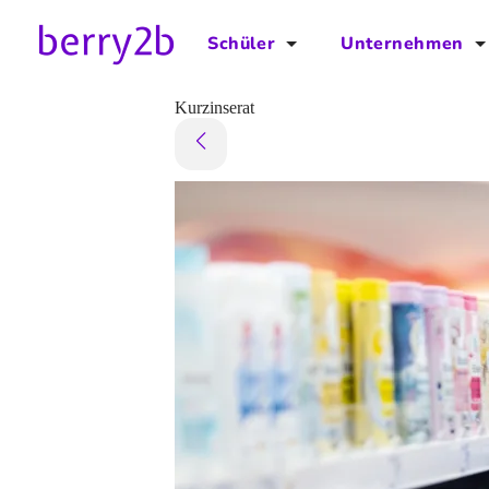
Schüler
Unternehmen
für Schüler
für Unternehmen
Kurzinserat
Schulplaner
Preise
Downloads by AzubiNow
Video-Anleitungen
Unterstütze uns!