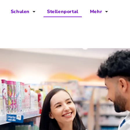
Schulen
Stellenportal
Mehr
für Schulen
FAQs
Vorteile für Schulen
Jobs
Kontakt
Über das Team
Presse
Blog
Projekt IBodS
Projekt DiAX