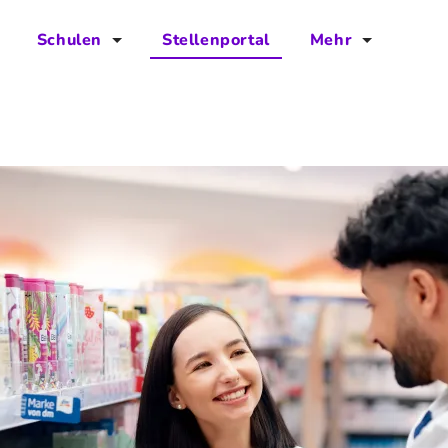
Schulen
Stellenportal
Mehr
für Schulen
FAQs
Vorteile für Schulen
Jobs
Kontakt
Über das Team
Presse
Blog
Projekt IBodS
Projekt DiAX