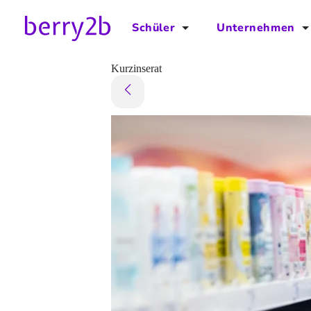
Schüler
Unternehmen
für Schüler
für Unternehmen
Kurzinserat
Schulplaner
Preise
Downloads by AzubiNow
Video-Anleitungen
Unterstütze uns!