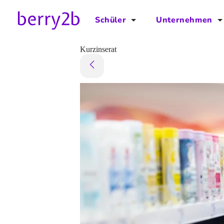
Schüler
Unternehmen
für Schüler
für Unternehmen
Kurzinserat
Schulplaner
Preise
Downloads by AzubiNow
Video-Anleitungen
Unterstütze uns!