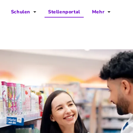
Schulen
Stellenportal
Mehr
für Schulen
FAQs
Vorteile für Schulen
Jobs
Kontakt
Über das Team
Presse
Blog
Projekt IBodS
Projekt DiAX