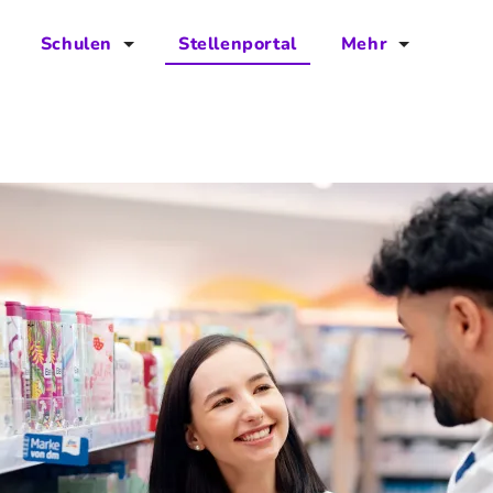
Schulen
Stellenportal
Mehr
für Schulen
FAQs
Vorteile für Schulen
Jobs
Kontakt
Über das Team
Presse
Blog
Projekt IBodS
Projekt DiAX