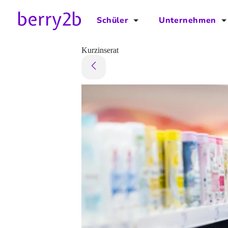
Schüler
Unternehmen
für Schüler
für Unternehmen
Kurzinserat
Schulplaner
Preise
Downloads by AzubiNow
Video-Anleitungen
Unterstütze uns!