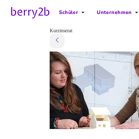
Schüler
Unternehmen
für Schüler
für Unternehmen
Kurzinserat
Schulplaner
Preise
Downloads by AzubiNow
Video-Anleitungen
Unterstütze uns!