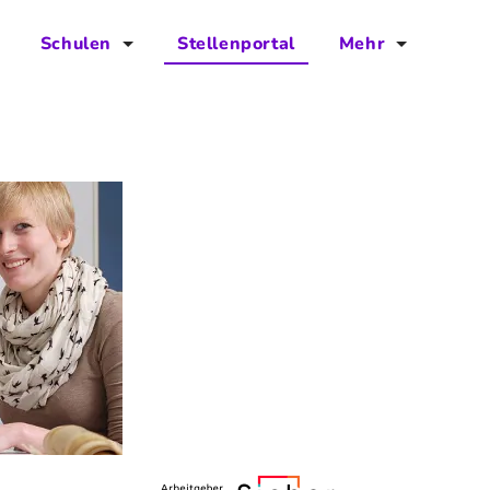
Schulen
Stellenportal
Mehr
für Schulen
FAQs
Vorteile für Schulen
Jobs
Kontakt
Über das Team
Presse
Blog
Projekt IBodS
Projekt DiAX