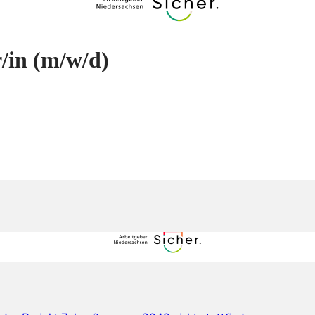
/in
(m/w/d)