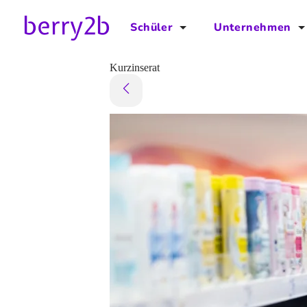
Schüler
Unternehmen
für Schüler
für Unternehmen
Kurzinserat
Schulplaner
Preise
Downloads by AzubiNow
Video-Anleitungen
Unterstütze uns!