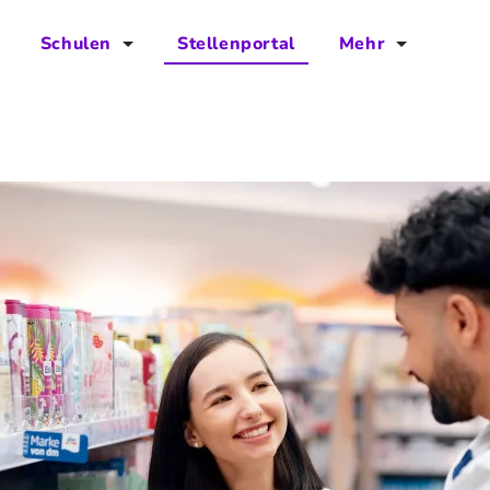
Schulen
Stellenportal
Mehr
für Schulen
FAQs
Vorteile für Schulen
Jobs
Kontakt
Über das Team
Presse
Blog
Projekt IBodS
Projekt DiAX