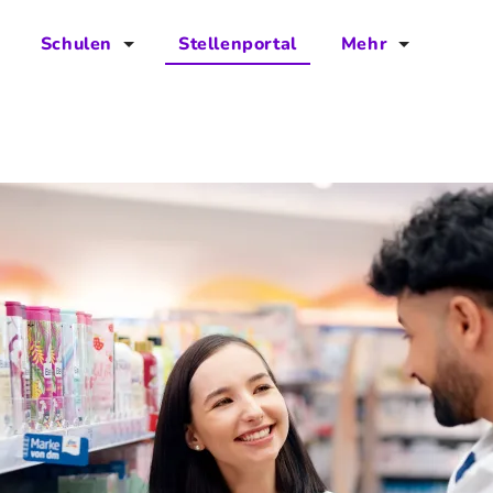
Schulen
Stellenportal
Mehr
für Schulen
FAQs
Vorteile für Schulen
Jobs
Kontakt
Über das Team
Presse
Blog
Projekt IBodS
Projekt DiAX