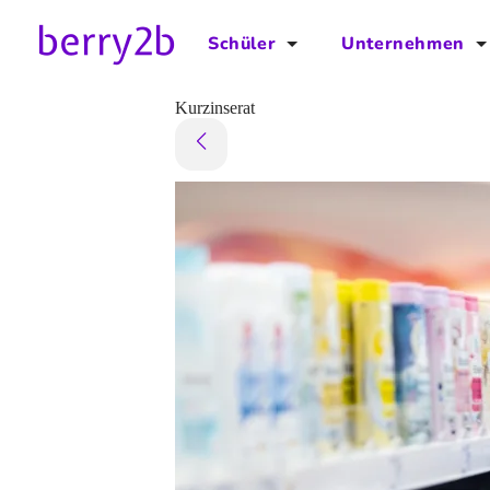
Schüler
Unternehmen
für Schüler
für Unternehmen
Kurzinserat
Schulplaner
Preise
Downloads by AzubiNow
Video-Anleitungen
Unterstütze uns!