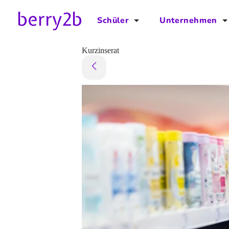
Schüler
Unternehmen
für Schüler
für Unternehmen
Kurzinserat
Schulplaner
Preise
Downloads by AzubiNow
Video-Anleitungen
Unterstütze uns!