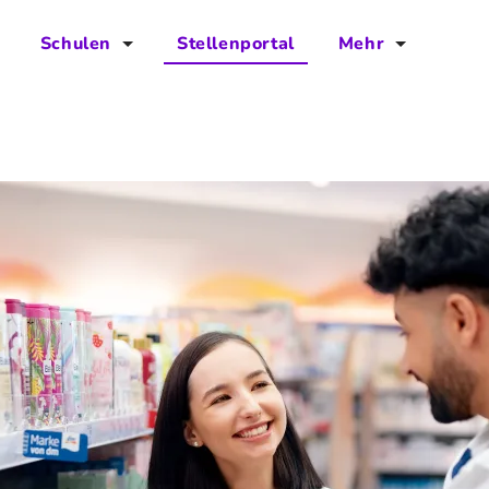
Schulen
Stellenportal
Mehr
für Schulen
FAQs
Vorteile für Schulen
Jobs
Kontakt
Über das Team
Presse
Blog
Projekt IBodS
Projekt DiAX