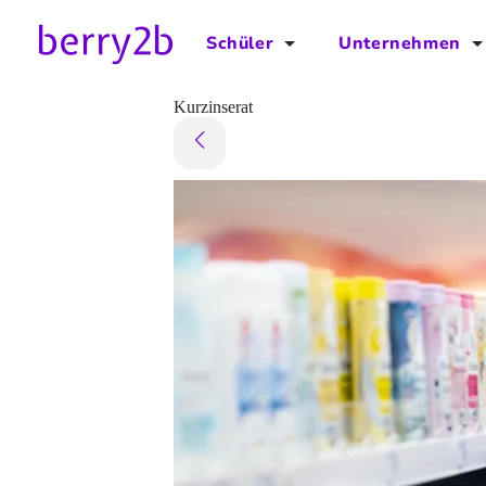
Schüler
Unternehmen
für Schüler
für Unternehmen
Kurzinserat
Schulplaner
Preise
Downloads by AzubiNow
Video-Anleitungen
Unterstütze uns!