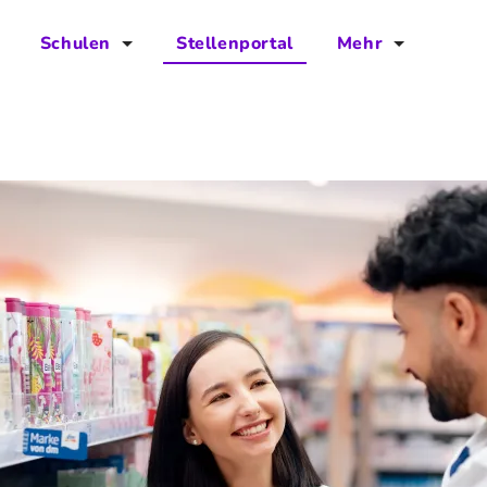
Schulen
Stellenportal
Mehr
für Schulen
FAQs
Vorteile für Schulen
Jobs
Kontakt
Über das Team
Presse
Blog
Projekt IBodS
Projekt DiAX