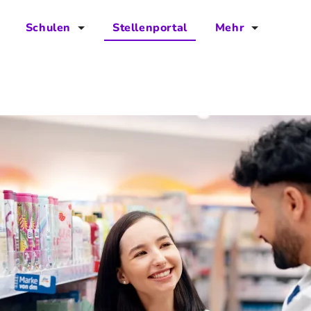
Schulen
Stellenportal
Mehr
für Schulen
FAQs
Vorteile für Schulen
Jobs
Kontakt
Über das Team
Presse
Blog
Projekt IBodS
Projekt DiAX