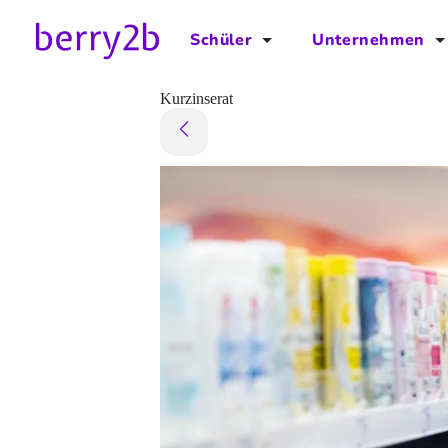
Schüler
Unternehmen
für Schüler
für Unternehmen
Kurzinserat
Schulplaner
Preise
Downloads by AzubiNow
Video-Anleitungen
Unterstütze uns!