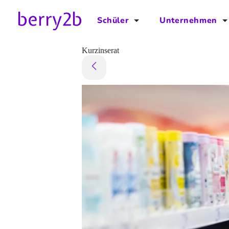
Schüler
Unternehmen
für Schüler
für Unternehmen
Kurzinserat
Schulplaner
Preise
Downloads by AzubiNow
Video-Anleitungen
Unterstütze uns!