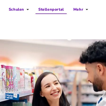
Schulen
Stellenportal
Mehr
für Schulen
FAQs
Vorteile für Schulen
Jobs
Kontakt
Über das Team
Presse
Blog
Projekt IBodS
Projekt DiAX