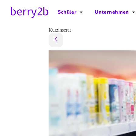
Schüler
Unternehmen
für Schüler
für Unternehmen
Kurzinserat
Schulplaner
Preise
Downloads by AzubiNow
Video-Anleitungen
Unterstütze uns!