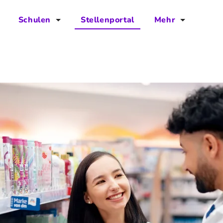
Schulen
Stellenportal
Mehr
für Schulen
FAQs
Vorteile für Schulen
Jobs
Kontakt
Über das Team
Presse
Blog
Projekt IBodS
Projekt DiAX