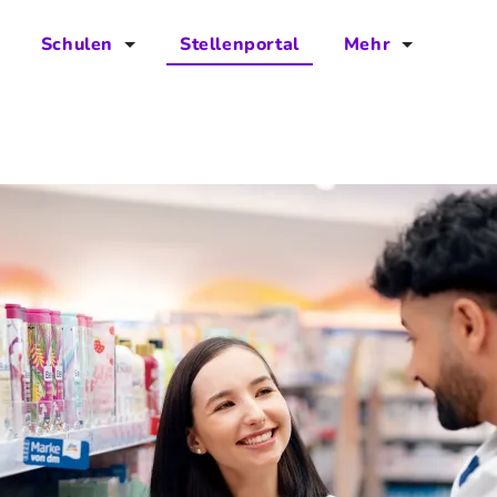
Schulen
Stellenportal
Mehr
für Schulen
FAQs
Vorteile für Schulen
Jobs
Kontakt
Über das Team
Presse
Blog
Projekt IBodS
Projekt DiAX