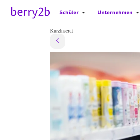
Schüler
Unternehmen
für Schüler
für Unternehmen
Kurzinserat
Schulplaner
Preise
Downloads by AzubiNow
Video-Anleitungen
Unterstütze uns!