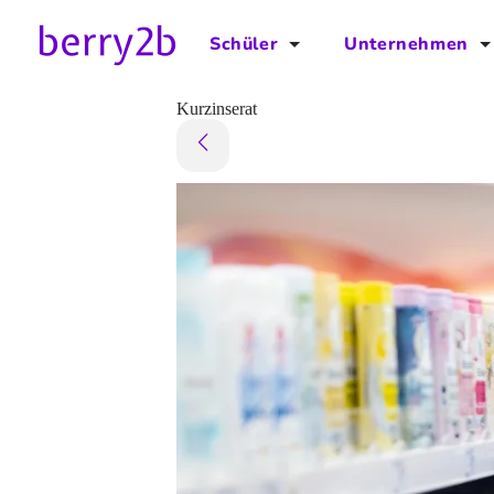
Schüler
Unternehmen
für Schüler
für Unternehmen
Kurzinserat
Schulplaner
Preise
Downloads by AzubiNow
Video-Anleitungen
Unterstütze uns!