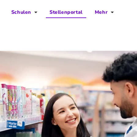
Schulen
Stellenportal
Mehr
für Schulen
FAQs
Vorteile für Schulen
Jobs
Kontakt
Über das Team
Presse
Blog
Projekt IBodS
Projekt DiAX