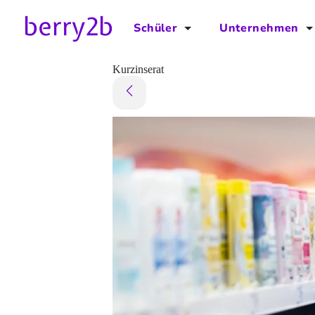
Schüler
Unternehmen
für Schüler
für Unternehmen
Kurzinserat
Schulplaner
Preise
Downloads by AzubiNow
Video-Anleitungen
Unterstütze uns!