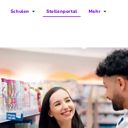
Schulen
Stellenportal
Mehr
für Schulen
FAQs
Vorteile für Schulen
Jobs
Kontakt
Über das Team
Presse
Blog
Projekt IBodS
Projekt DiAX