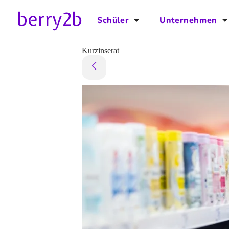
Schüler
Unternehmen
für Schüler
für Unternehmen
Kurzinserat
Schulplaner
Preise
Downloads by AzubiNow
Video-Anleitungen
Unterstütze uns!