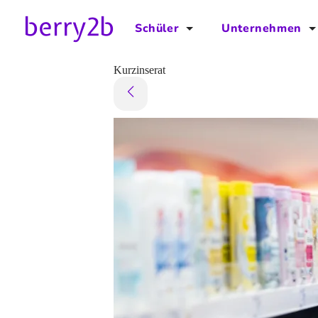
Schüler
Unternehmen
für Schüler
für Unternehmen
Kurzinserat
Schulplaner
Preise
Downloads by AzubiNow
Video-Anleitungen
Unterstütze uns!