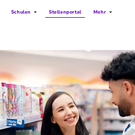
Schulen
Stellenportal
Mehr
für Schulen
FAQs
Vorteile für Schulen
Jobs
Kontakt
Über das Team
Presse
Blog
Projekt IBodS
Projekt DiAX