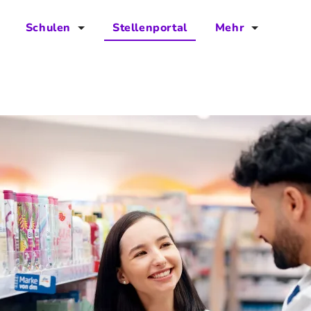
Schulen
Stellenportal
Mehr
für Schulen
FAQs
Vorteile für Schulen
Jobs
Kontakt
Über das Team
Presse
Blog
Projekt IBodS
Projekt DiAX