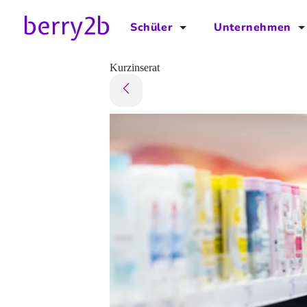
Schüler
Unternehmen
für Schüler
für Unternehmen
Kurzinserat
Schulplaner
Preise
Downloads by AzubiNow
Video-Anleitungen
Unterstütze uns!