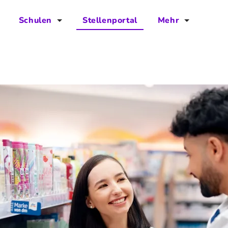
Schulen
Stellenportal
Mehr
für Schulen
FAQs
Vorteile für Schulen
Jobs
Kontakt
Über das Team
Presse
Blog
Projekt IBodS
Projekt DiAX