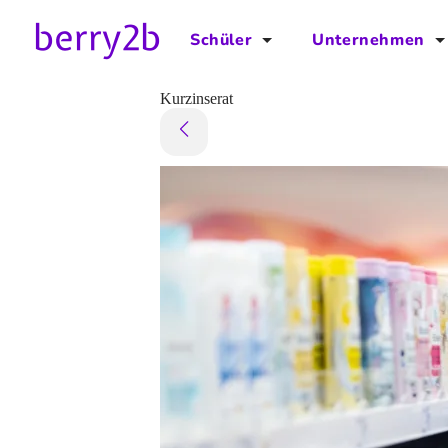
Schüler
Unternehmen
für Schüler
für Unternehmen
Kurzinserat
Schulplaner
Preise
Downloads by AzubiNow
Video-Anleitungen
Unterstütze uns!